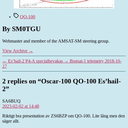
Tags
QO-100
By SM0TGU
Webmaster and member of the AMSAT-SM steering group.
View Archive
→
←
Es’hail-2 P4-A specialbevakas
→
Bugsat-1 telemetry 2018-10-
27
2 replies on “Oscar-100 QO-100 Es’hail-
2”
says:
SA6BUQ
2023-02-02 at 14:48
Riktigt bra presentation av ZS6BZP om QO-100. Lite lång men den
säger allt.