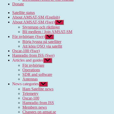
Donate
Satellite status
About AMSAT-SM (English)
About AMSAT-SM (Swe)
Show
sub
Styrgrupp och riktlinjer
menu
Bli medlem / Join AMSAT-SM
För nybörjare (Swe)
Show
sub
Börja lyssna på satelliter
menu
Att köra QSO via satellit
Oscar-100 (Swe)
Hamradio from ISS (Swe)
Articles and guides
Show
sub
För nybörjare
menu
Operations
SDR and software
Antennas
News categories
Show
sub
Ham Satellite news
menu
Telemetry
Oscar-100
Hamradio from ISS
Members news
Changes on amsat.se