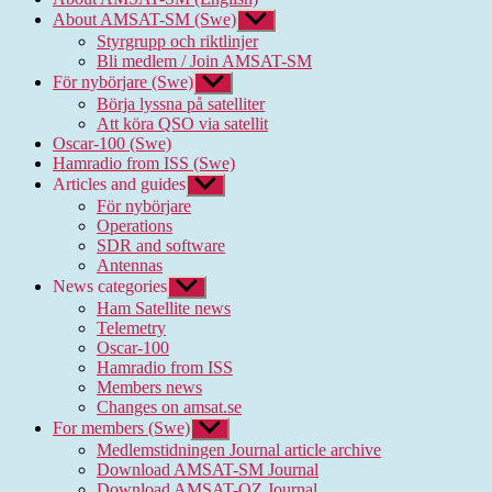
About AMSAT-SM (Swe)
Show
sub
Styrgrupp och riktlinjer
menu
Bli medlem / Join AMSAT-SM
För nybörjare (Swe)
Show
sub
Börja lyssna på satelliter
menu
Att köra QSO via satellit
Oscar-100 (Swe)
Hamradio from ISS (Swe)
Articles and guides
Show
sub
För nybörjare
menu
Operations
SDR and software
Antennas
News categories
Show
sub
Ham Satellite news
menu
Telemetry
Oscar-100
Hamradio from ISS
Members news
Changes on amsat.se
For members (Swe)
Show
sub
Medlemstidningen Journal article archive
menu
Download AMSAT-SM Journal
Download AMSAT-OZ Journal