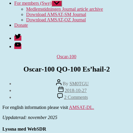
For members (Swe)
Show
sub
Medlemstidningen Journal article archive
menu
Download AMSAT-SM Journal
Download AMSAT-OZ Journal
Donate
Twitter
Youtube
Categories
Oscar-100
Oscar-100 QO-100 Es’hail-2
Post
By
SM0TGU
author
Post
2018-10-27
date
on
2 Comments
Oscar-
100
For english information please visit
AMSAT-DL.
QO-
100
Uppdaterad: november 2025
Es’hail-
2
Lyssna med WebSDR