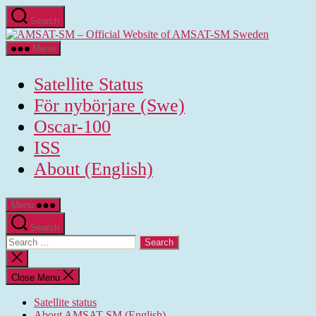
Skip
Search
to
AMSAT-
the
SM
content
Menu
-
Official
Satellite Status
Website
of
För nybörjare (Swe)
AMSAT-
Oscar-100
SM
Sweden
ISS
About (English)
Menu
Search
Search
for:
Close
search
Close Menu
Satellite status
About AMSAT-SM (English)