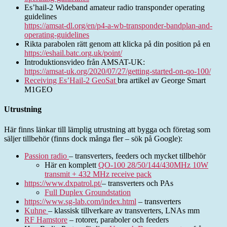
Es’hail-2 Wideband amateur radio transponder operating
guidelines
https://amsat-dl.org/en/p4-a-wb-transponder-bandplan-and-
operating-guidelines
Rikta parabolen rätt genom att klicka på din position på en
https://eshail.batc.org.uk/point/
Introduktionsvideo från AMSAT-UK:
https://amsat-uk.org/2020/07/27/getting-started-on-qo-100/
Receiving Es’Hail-2 GeoSat
bra artikel av George Smart
M1GEO
Utrustning
Här finns länkar till lämplig utrustning att bygga och företag som
säljer tillbehör (finns dock många fler – sök på Google):
Passion radio
– transverters, feeders och mycket tillbehör
Här en komplett
QO-100 28/50/144/430MHz 10W
transmit + 432 MHz receive pack
https://www.dxpatrol.pt/
– transverters och PAs
Full Duplex Groundstation
https://www.sg-lab.com/index.html
– transverters
Kuhne
– klassisk tillverkare av transverters, LNAs mm
RF Hamstore
– rotorer, paraboler och feeders