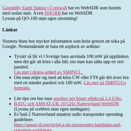
Goonhilly Earth Station i Cornwall
har en WebSDR som funnits
med sedan start. Även
IS0GRB
har en WebSDR.
Lyssna på QO-100 utan egen utrustning!
Länkar
Numera finns hur mycket information som helst genom att söka på
Google. Nedanstående är bara ett axplock av artiklar:
Tyvärr så får vi i Sverige bara använda 100 mW på upplänken
men det går att köra i alla fall, om man kan sätta upp en stor
parabol.
Läs mer i denna artikel av SM0NCL.
Om man nöjer sig med att köra CW eller FT8 går det även bra
med en mindre parabol och 100 mW.
Läs mer på SM0TGUs
hemsida.
Lite tips om hur man
ansöker om högre effekt på 2.4 GHz.
BATC och AMSAT-UK 10 GHz Narrowband WebSDR
(Lyssna på webben utan egen mottagare)
Es’hail-2 Narrowband amateur radio transponder operating
guidelines
https://amsat-dl.org/en/p4-a-nb-transponder-bandplan-and-
operating-guidelines