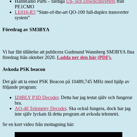
HamRadio Parts – färdiga
Up- och Downconverters
från
PE1CMO
LE016-R5
“State-of-the-art QO-100 full-duplex transverter
system”
Föredrag av SM3BYA
Vi har fått tillåtelse att publicera Gudmund Wannberg SM3BYA fina
föredrag från oktober 2020.
Ladda ner den här (PDF).
Avkoda PSK beacon
Det går att ta emot PSK Beacon på 10489,745 MHz med hjälp av
följande program:
IZ8BLY P3D Decoder
. Detta har jag testat själv och fungerar
bra.
AO-40 Telemetry Decoder
. Ska också fungera, dock har jag
inte själv lyckats få detta program att avkoda telemetri.
Se en kort video från mottagning här: