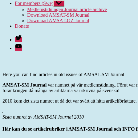
For members (Swe)
Show
sub
Medlemstidningen Journal article archive
menu
Download AMSAT-SM Journal
Download AMSAT-OZ Journal
Donate
Twitter
Youtube
Here you can find articles in old issues of AMSAT-SM Journal
AMSAT-SM Journal
var namnet på vår medlemstidning. Förut var 
förankringen då många av artiklarna var skrivna på svenska!
2010 kom det sista numret ut då det var svårt att hitta artikelförfattare.
Sista numret av AMSAT-SM Journal 2010
Här kan du se artikelrubriker i AMSAT-SM Journal och INFO fr