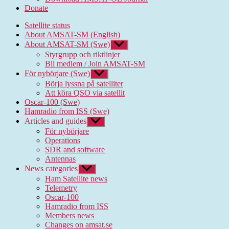
Donate
Satellite status
About AMSAT-SM (English)
About AMSAT-SM (Swe)
Show
sub
Styrgrupp och riktlinjer
menu
Bli medlem / Join AMSAT-SM
För nybörjare (Swe)
Show
sub
Börja lyssna på satelliter
menu
Att köra QSO via satellit
Oscar-100 (Swe)
Hamradio from ISS (Swe)
Articles and guides
Show
sub
För nybörjare
menu
Operations
SDR and software
Antennas
News categories
Show
sub
Ham Satellite news
menu
Telemetry
Oscar-100
Hamradio from ISS
Members news
Changes on amsat.se