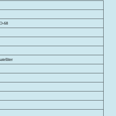
HO-68
telliter