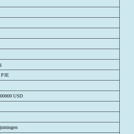
g
l P3E
s 600000 USD
kjutningen