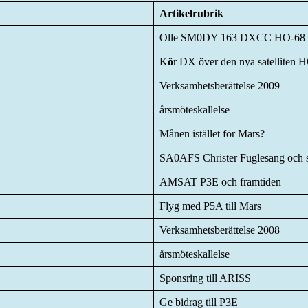
Artikelrubrik
Olle SM0DY 163 DXCC HO-68
K
ö
r DX över den nya satelliten 
Verksamhetsberättelse 2009
årsmöteskallelse
Månen istället för Mars?
SA0AFS Christer Fuglesang och sa
AMSAT P3E och framtiden
Flyg med P5A till Mars
Verksamhetsberättelse 2008
årsmöteskallelse
Sponsring till ARISS
Ge bidrag till P3E