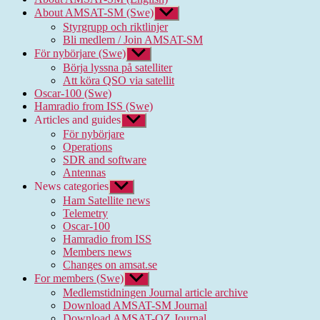
About AMSAT-SM (Swe)
Show
sub
Styrgrupp och riktlinjer
menu
Bli medlem / Join AMSAT-SM
För nybörjare (Swe)
Show
sub
Börja lyssna på satelliter
menu
Att köra QSO via satellit
Oscar-100 (Swe)
Hamradio from ISS (Swe)
Articles and guides
Show
sub
För nybörjare
menu
Operations
SDR and software
Antennas
News categories
Show
sub
Ham Satellite news
menu
Telemetry
Oscar-100
Hamradio from ISS
Members news
Changes on amsat.se
For members (Swe)
Show
sub
Medlemstidningen Journal article archive
menu
Download AMSAT-SM Journal
Download AMSAT-OZ Journal