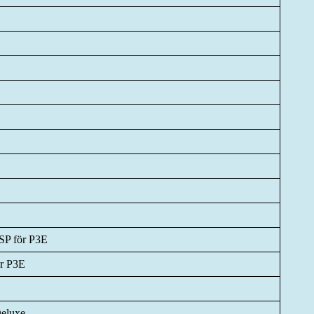
SP för P3E
r P3E
Deluxe