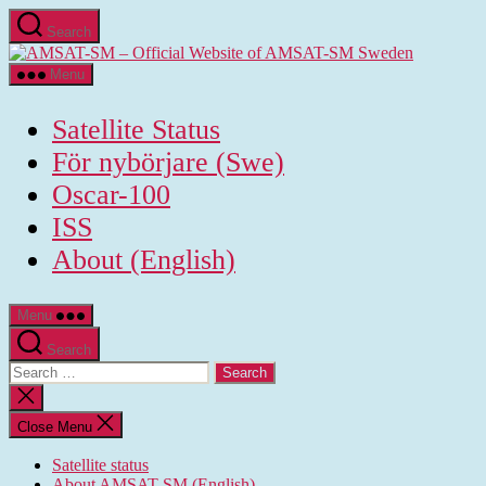
Skip
Search
to
AMSAT-
the
SM
content
Menu
-
Official
Satellite Status
Website
of
För nybörjare (Swe)
AMSAT-
Oscar-100
SM
Sweden
ISS
About (English)
Menu
Search
Search
for:
Close
search
Close Menu
Satellite status
About AMSAT-SM (English)