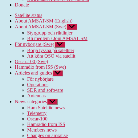
Donate
Satellite status
About AMSAT-SM (English)
About AMSAT-SM (Swe)
Show
sub
Styrgrupp och riktlinjer
menu
Bli medlem / Join AMSAT-SM
För nybörjare (Swe)
Show
sub
Börja lyssna på satelliter
menu
Att köra QSO via satellit
Oscar-100 (Swe)
Hamradio from ISS (Swe)
Articles and guides
Show
sub
För nybörjare
menu
Operations
SDR and software
Antennas
News categories
Show
sub
Ham Satellite news
menu
Telemetry
Oscar-100
Hamradio from ISS
Members news
Changes on amsat.se