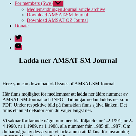
For members (Swe)
Show
sub
Medlemstidningen Journal article archive
menu
Download AMSAT-SM Journal
Download AMSAT-OZ Journal
Donate
Twitter
Youtube
Ladda ner AMSAT-SM Journal
Here you can download old issues of AMSAT-SM Journal
Här finns möjlighet för medlemmar att ladda ner äldre nummer av
AMSAT-SM Journal och INFO. Tidningar nedan laddas ner som
PDF. Under respektive bild på framsidan finns själva länken. Det
finns ett antal delsidor som du väljer längst ner.
Vi saknar fortfarande några nummer, bla följande: nr 1-2 1991, nr 2-
4 1990, nr 1 1989, nr 1 1988, alla nummer från 1985 till 1987. Om
du har några av dessa vore vi tacksamma att få låna för inscanning