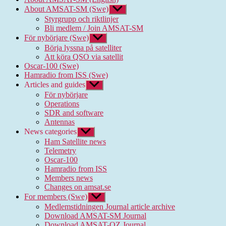
About AMSAT-SM (Swe)
Show
sub
Styrgrupp och riktlinjer
menu
Bli medlem / Join AMSAT-SM
För nybörjare (Swe)
Show
sub
Börja lyssna på satelliter
menu
Att köra QSO via satellit
Oscar-100 (Swe)
Hamradio from ISS (Swe)
Articles and guides
Show
sub
För nybörjare
menu
Operations
SDR and software
Antennas
News categories
Show
sub
Ham Satellite news
menu
Telemetry
Oscar-100
Hamradio from ISS
Members news
Changes on amsat.se
For members (Swe)
Show
sub
Medlemstidningen Journal article archive
menu
Download AMSAT-SM Journal
Download AMSAT-OZ Journal