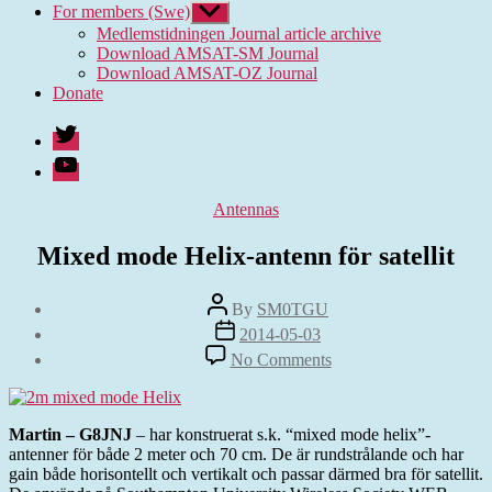
For members (Swe)
Show
sub
Medlemstidningen Journal article archive
menu
Download AMSAT-SM Journal
Download AMSAT-OZ Journal
Donate
Twitter
Youtube
Categories
Antennas
Mixed mode Helix-antenn för satellit
Post
By
SM0TGU
author
Post
2014-05-03
date
on
No Comments
Mixed
mode
Helix-
antenn
Martin – G8JNJ
– har konstruerat s.k. “mixed mode helix”-
för
antenner för både 2 meter och 70 cm. De är rundstrålande och har
satellit
gain både horisontellt och vertikalt och passar därmed bra för satellit.