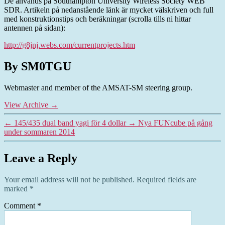
De används på Southampton University Wireless Society WEB
SDR. Artikeln på nedanstående länk är mycket välskriven och full
med konstruktionstips och beräkningar (scrolla tills ni hittar
antennen på sidan):
http://g8jnj.webs.com/currentprojects.htm
By SM0TGU
Webmaster and member of the AMSAT-SM steering group.
View Archive
→
←
145/435 dual band yagi för 4 dollar
→
Nya FUNcube på gång
under sommaren 2014
Leave a Reply
Your email address will not be published.
Required fields are
marked
*
Comment
*