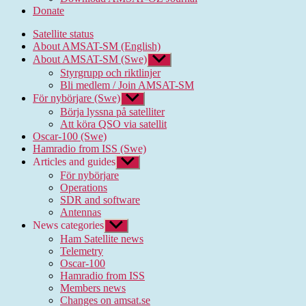
Donate
Satellite status
About AMSAT-SM (English)
About AMSAT-SM (Swe)
Show
sub
Styrgrupp och riktlinjer
menu
Bli medlem / Join AMSAT-SM
För nybörjare (Swe)
Show
sub
Börja lyssna på satelliter
menu
Att köra QSO via satellit
Oscar-100 (Swe)
Hamradio from ISS (Swe)
Articles and guides
Show
sub
För nybörjare
menu
Operations
SDR and software
Antennas
News categories
Show
sub
Ham Satellite news
menu
Telemetry
Oscar-100
Hamradio from ISS
Members news
Changes on amsat.se