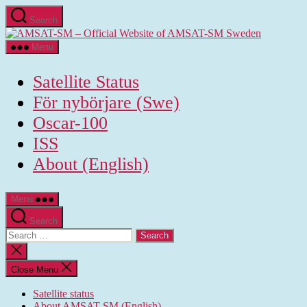
Skip
Search
to
AMSAT-
the
SM
content
Menu
-
Official
Satellite Status
Website
of
För nybörjare (Swe)
AMSAT-
Oscar-100
SM
Sweden
ISS
About (English)
Menu
Search
Search
for:
Close
search
Close Menu
Satellite status
About AMSAT-SM (English)