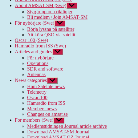
About AMSAT-SM (Swe)
Show
sub
Styrgrupp och riktlinjer
menu
Bli medlem / Join AMSAT-SM
För nybörjare (Swe)
Show
sub
Börja lyssna på satelliter
menu
Att köra QSO via satellit
Oscar-100 (Swe)
Hamradio from ISS (Swe)
Articles and guides
Show
sub
För nybörjare
menu
Operations
SDR and software
Antennas
News categories
Show
sub
Ham Satellite news
menu
Telemetry
Oscar-100
Hamradio from ISS
Members news
Changes on amsat.se
For members (Swe)
Show
sub
Medlemstidningen Journal article archive
menu
Download AMSAT-SM Journal
Download AMSAT-OZ Journal