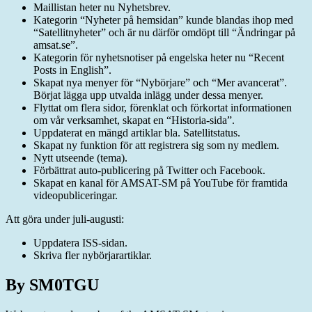
juni
Maillistan heter nu Nyhetsbrev.
2013
Kategorin “Nyheter på hemsidan” kunde blandas ihop med
“Satellitnyheter” och är nu därför omdöpt till “Ändringar på
amsat.se”.
Kategorin för nyhetsnotiser på engelska heter nu “Recent
Posts in English”.
Skapat nya menyer för “Nybörjare” och “Mer avancerat”.
Börjat lägga upp utvalda inlägg under dessa menyer.
Flyttat om flera sidor, förenklat och förkortat informationen
om vår verksamhet, skapat en “Historia-sida”.
Uppdaterat en mängd artiklar bla. Satellitstatus.
Skapat ny funktion för att registrera sig som ny medlem.
Nytt utseende (tema).
Förbättrat auto-publicering på Twitter och Facebook.
Skapat en kanal för AMSAT-SM på YouTube för framtida
videopubliceringar.
Att göra under juli-augusti:
Uppdatera ISS-sidan.
Skriva fler nybörjarartiklar.
By SM0TGU