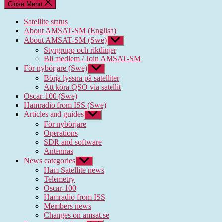
Close Menu
Satellite status
About AMSAT-SM (English)
About AMSAT-SM (Swe)
Show
sub
Styrgrupp och riktlinjer
menu
Bli medlem / Join AMSAT-SM
För nybörjare (Swe)
Show
sub
Börja lyssna på satelliter
menu
Att köra QSO via satellit
Oscar-100 (Swe)
Hamradio from ISS (Swe)
Articles and guides
Show
sub
För nybörjare
menu
Operations
SDR and software
Antennas
News categories
Show
sub
Ham Satellite news
menu
Telemetry
Oscar-100
Hamradio from ISS
Members news
Changes on amsat.se