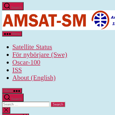
Skip
Search
to
the
content
AMSAT-
Menu
SM
-
Satellite Status
Official
Website
För nybörjare (Swe)
of
Oscar-100
AMSAT-
SM
ISS
Sweden
About (English)
Menu
Search
Search
for:
Close
search