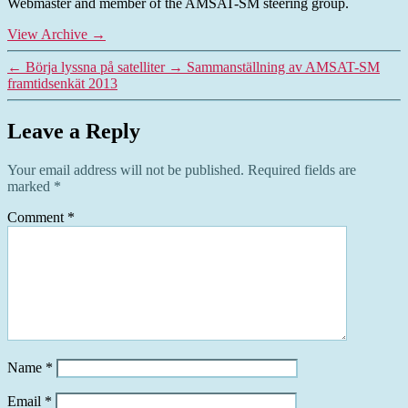
Webmaster and member of the AMSAT-SM steering group.
View Archive
→
←
Börja lyssna på satelliter
→
Sammanställning av AMSAT-SM
framtidsenkät 2013
Leave a Reply
Your email address will not be published.
Required fields are
marked
*
Comment
*
Name
*
Email
*