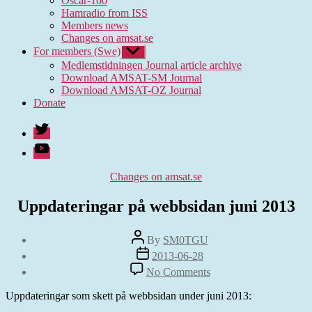
Oscar-100
Hamradio from ISS
Members news
Changes on amsat.se
For members (Swe)
Show
sub
Medlemstidningen Journal article archive
menu
Download AMSAT-SM Journal
Download AMSAT-OZ Journal
Donate
Twitter
Youtube
Categories
Changes on amsat.se
Uppdateringar på webbsidan juni 2013
Post
By
SM0TGU
author
Post
2013-06-28
date
on
No Comments
Uppdateringar
på
Uppdateringar som skett på webbsidan under juni 2013:
webbsidan