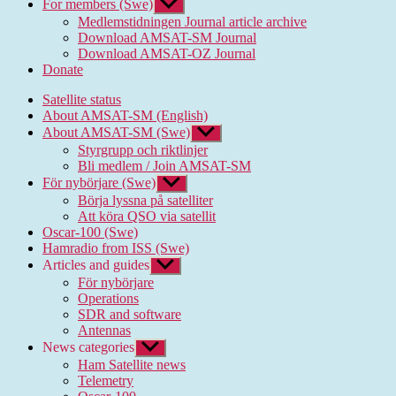
For members (Swe)
Show
sub
Medlemstidningen Journal article archive
menu
Download AMSAT-SM Journal
Download AMSAT-OZ Journal
Donate
Satellite status
About AMSAT-SM (English)
About AMSAT-SM (Swe)
Show
sub
Styrgrupp och riktlinjer
menu
Bli medlem / Join AMSAT-SM
För nybörjare (Swe)
Show
sub
Börja lyssna på satelliter
menu
Att köra QSO via satellit
Oscar-100 (Swe)
Hamradio from ISS (Swe)
Articles and guides
Show
sub
För nybörjare
menu
Operations
SDR and software
Antennas
News categories
Show
sub
Ham Satellite news
menu
Telemetry