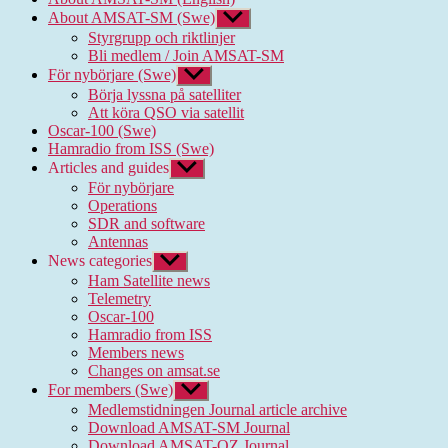
About AMSAT-SM (Swe)
Show
sub
Styrgrupp och riktlinjer
menu
Bli medlem / Join AMSAT-SM
För nybörjare (Swe)
Show
sub
Börja lyssna på satelliter
menu
Att köra QSO via satellit
Oscar-100 (Swe)
Hamradio from ISS (Swe)
Articles and guides
Show
sub
För nybörjare
menu
Operations
SDR and software
Antennas
News categories
Show
sub
Ham Satellite news
menu
Telemetry
Oscar-100
Hamradio from ISS
Members news
Changes on amsat.se
For members (Swe)
Show
sub
Medlemstidningen Journal article archive
menu
Download AMSAT-SM Journal
Download AMSAT-OZ Journal