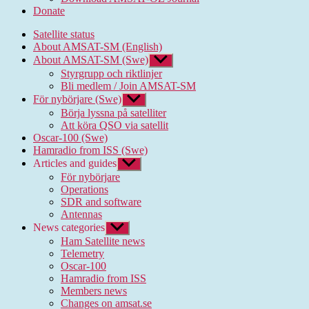
Donate
Satellite status
About AMSAT-SM (English)
About AMSAT-SM (Swe)
Show
sub
Styrgrupp och riktlinjer
menu
Bli medlem / Join AMSAT-SM
För nybörjare (Swe)
Show
sub
Börja lyssna på satelliter
menu
Att köra QSO via satellit
Oscar-100 (Swe)
Hamradio from ISS (Swe)
Articles and guides
Show
sub
För nybörjare
menu
Operations
SDR and software
Antennas
News categories
Show
sub
Ham Satellite news
menu
Telemetry
Oscar-100
Hamradio from ISS
Members news
Changes on amsat.se