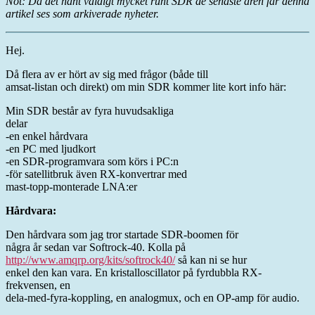
Not: Då det hänt väldigt mycket runt SDR de senaste åren får denna
artikel ses som arkiverade nyheter.
Hej.
Då flera av er hört av sig med frågor (både till
amsat-listan och direkt) om min SDR kommer lite kort info här:
Min SDR består av fyra huvudsakliga
delar
-en enkel hårdvara
-en PC med ljudkort
-en SDR-programvara som körs i PC:n
-för satellitbruk även RX-konvertrar med
mast-topp-monterade LNA:er
Hårdvara:
Den hårdvara som jag tror startade SDR-boomen för
några år sedan var Softrock-40. Kolla på
http://www.amqrp.org/kits/softrock40/
så kan ni se hur
enkel den kan vara. En kristalloscillator på fyrdubbla RX-
frekvensen, en
dela-med-fyra-koppling, en analogmux, och en OP-amp för audio.