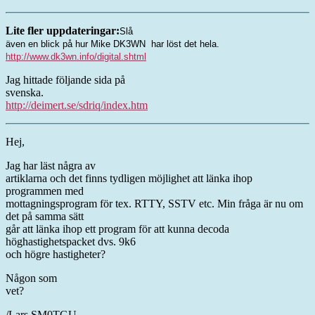
Lite fler uppdateringar:
Slå
även en blick på hur Mike DK3WN har löst det hela.
http://www.dk3wn.info/digital.shtml
Jag hittade följande sida på
svenska.
http://deimert.se/sdriq/index.htm
Hej,
Jag har läst några av
artiklarna och det finns tydligen möjlighet att länka ihop
programmen med
mottagningsprogram för tex. RTTY, SSTV etc. Min fråga är nu om
det på samma sätt
går att länka ihop ett program för att kunna decoda
höghastighetspacket dvs. 9k6
och högre hastigheter?
Någon som
vet?
/Lars SM0TGU