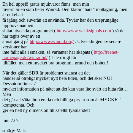
En hel uppsjö gratis mjukvaror finns, men min
favorit är en som heter Winrad. Den klarar “bara” mottagning, men
är enkel att
få igång och suverän att använda. Tyvärr har den ursprunglige
upphovsmannen
slutat utveckla programmet (
http://www.weaksignals.com
) så det
har tagits över av ett
annat gäng på
http://www.winrad.org/
. Utvecklingen av senare
versioner har
inte fallit alla i smaken, så varianter har skapats (
http://freenet-
homepage.de/winradhd/
) Lite rörigt för
tillfället, men ett mycket bra program i grund och botten!
När det gäller SDR är problemet snarast att det
händer så otroligt mycket nytt hela tiden, och det sker NU!
Dessutom finns så
mycket information på nätet att det kan vara lite svårt att hitta rätt…
Men
det går att sätta ihop enkla och billliga prylar som är MYCKET
kompetenta. Och
ger en helt ny dimension till satellit-lyssnandet!
mni 73’s
sm0rjv Mats