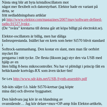
Nästa steg blir att byta kristalloscillatorn mot
något mer flexibelt och datorstyrbart. Elektor hade en variant på
detta, se
fritt nedladdningsbara artiklar
på
http://www.elektor.com/magazines/2007/may/software-defined-
radio.91527.lynkx
.
(De “svåra” krestarna till denna går att köpa billigt på electrokit.se).
Elektor-oscillatorn är billig, men har dåliga
fasbrusprestanda. Istället har en krets som heter Si570 blivit standard
i
Softrock-sammanhang. Den kostar en slant, men man får oerhört
mycket för
pengarna i mitt tycke. De flesta (liksom jag) styr den via USB med
hjälp av en
liten billig 8-bens mikrocontroller. Nu har vi plötsligt i princip fått en
heltäckande kortvågs-RX som även täcker 6m!
Se t.ex
http://www.sdr-kits.net/USB-Synth-assembly.pdf
Sdr-kits säljer f.ö. både Si570-kretsar (jag köpte
mina där) och diverse byggsatser.
Den hårdvara jag kör är en blandning av
ovanstående… Jag kör delare+mux+OP-amp från Elektor-artikeln,