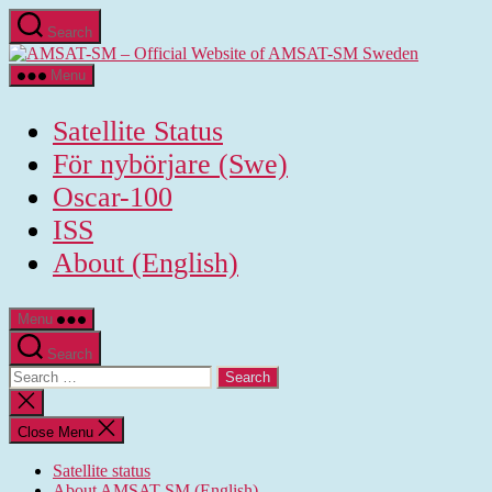
Skip
Search
to
AMSAT-
the
SM
content
Menu
-
Official
Satellite Status
Website
of
För nybörjare (Swe)
AMSAT-
Oscar-100
SM
Sweden
ISS
About (English)
Menu
Search
Search
for:
Close
search
Close Menu
Satellite status
About AMSAT-SM (English)