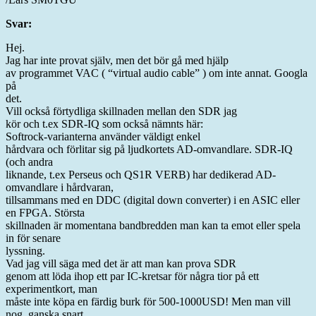
Svar:
Hej.
Jag har inte provat själv, men det bör gå med hjälp
av programmet VAC ( “virtual audio cable” ) om inte annat. Googla
på
det.
Vill också förtydliga skillnaden mellan den SDR jag
kör och t.ex SDR-IQ som också nämnts här:
Softrock-varianterna använder väldigt enkel
hårdvara och förlitar sig på ljudkortets AD-omvandlare. SDR-IQ
(och andra
liknande, t.ex Perseus och QS1R VERB) har dedikerad AD-
omvandlare i hårdvaran,
tillsammans med en DDC (digital down converter) i en ASIC eller
en FPGA. Största
skillnaden är momentana bandbredden man kan ta emot eller spela
in för senare
lyssning.
Vad jag vill säga med det är att man kan prova SDR
genom att löda ihop ett par IC-kretsar för några tior på ett
experimentkort, man
måste inte köpa en färdig burk för 500-1000USD! Men man vill
nog ganska snart