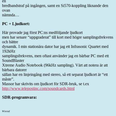
en
bredbandstraf på ingången, samt en Si570-koppling liknande den
ovan
nämnda…
PC + Ljudkort:
Här provade jag först PC:ns medföljande ljudkort
men har senare “uppgraderat” till kort med högre samplingsfrekvens
och bättre
dynamik. I min stationära dator har jag ett Infrasonic Quartet med
192kHz
samplingsfrekvens, men oftast använder jag en bärbar PC med ett
SoundBlaster
Xtreme Audio Notebook (96kHz sampling). Värt att notera är att
bärbara datorer
sällan har en linjeingång med stereo, så ett separat ljudkort är “ett
måste”.
Massor har skrivits om ljudkort för SDR-bruk, se t.ex
http://www.telepostinc.com/soundcards.html
SDR-programvara:
Winrad