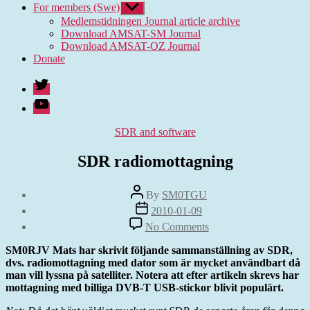
For members (Swe)
Show
sub
Medlemstidningen Journal article archive
menu
Download AMSAT-SM Journal
Download AMSAT-OZ Journal
Donate
Twitter
Youtube
Categories
SDR and software
SDR radiomottagning
Post
By
SM0TGU
author
Post
2010-01-09
date
on
No Comments
SDR
radiomottagning
SM0RJV Mats har skrivit följande sammanställning av SDR,
dvs. radiomottagning med dator som är mycket användbart då
man vill lyssna på satelliter. Notera att efter artikeln skrevs har
mottagning med billiga DVB-T USB-stickor blivit populärt.