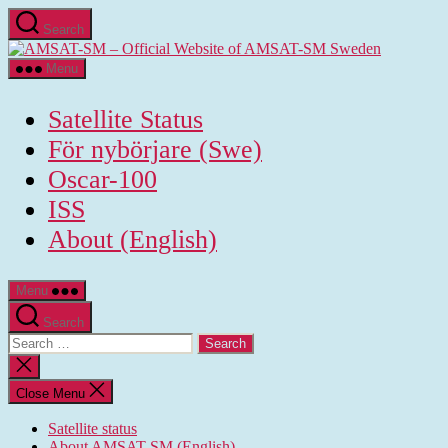
Skip
Search
to
AMSAT-
the
SM
content
Menu
-
Official
Satellite Status
Website
of
För nybörjare (Swe)
AMSAT-
Oscar-100
SM
Sweden
ISS
About (English)
Menu
Search
Search
for:
Close
search
Close Menu
Satellite status
About AMSAT-SM (English)