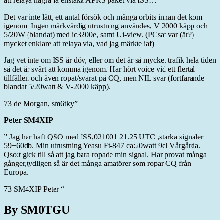
att relaya några få enstaka APRS paket via ISS…
Det var inte lätt, ett antal försök och många orbits innan det kom
igenom. Ingen märkvärdig utrustning användes, V-2000 käpp och
5/20W (blandat) med ic3200e, samt Ui-view. (PCsat var (är?)
mycket enklare att relaya via, vad jag märkte iaf)
Jag vet inte om ISS är döv, eller om det är så mycket trafik hela tiden
så det är svårt att komma igenom. Har hört voice vid ett flertal
tillfällen och även ropat/svarat på CQ, men NIL svar (fortfarande
blandat 5/20watt & V-2000 käpp).
73 de Morgan, sm6tky”
Peter SM4XIP
” Jag har haft QSO med ISS,021001 21.25 UTC ,starka signaler
59+60db. Min utrustning Yeasu Ft-847 ca:20watt 9el Vårgårda.
Qso:t gick till så att jag bara ropade min signal. Har provat många
gånger,tydligen så är det många amatörer som ropar CQ från
Europa.
73 SM4XIP Peter “
By SM0TGU