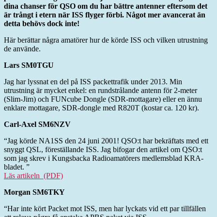
kontakt
dina chanser för QSO om du har bättre antenner eftersom det
med
är trångt i etern när ISS flyger förbi. Något mer avancerat än
ISS
detta behövs dock inte!
Här berättar några amatörer hur de körde ISS och vilken utrustning
de använde.
Lars SM0TGU
Jag har lyssnat en del på ISS packettrafik under 2013. Min
utrustning är mycket enkel: en rundstrålande antenn för 2-meter
(Slim-Jim) och FUNcube Dongle (SDR-mottagare) eller en ännu
enklare mottagare, SDR-dongle med R820T (kostar ca. 120 kr).
Carl-Axel SM6NZV
“Jag körde NA1SS den 24 juni 2001! QSO:t har bekräftats med ett
snyggt QSL, föreställande ISS. Jag bifogar den artikel om QSO:t
som jag skrev i Kungsbacka Radioamatörers medlemsblad KRA-
bladet. ”
Läs artikeln (PDF)
Morgan SM6TKY
“Har inte kört Packet mot ISS, men har lyckats vid ett par tillfällen