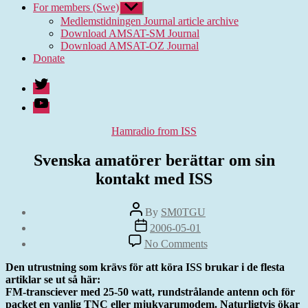
For members (Swe)
Show
sub
Medlemstidningen Journal article archive
menu
Download AMSAT-SM Journal
Download AMSAT-OZ Journal
Donate
Twitter
Youtube
Categories
Hamradio from ISS
Svenska amatörer berättar om sin
kontakt med ISS
Post
By
SM0TGU
author
Post
2006-05-01
date
on
No Comments
Svenska
amatörer
Den utrustning som krävs för att köra ISS brukar i de flesta
berättar
artiklar se ut så här:
om
FM-transciever med 25-50 watt, rundstrålande antenn och för
sin
packet en vanlig TNC eller mjukvarumodem. Naturligtvis ökar