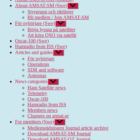
About AMSAT-SM (Swe)
Show
sub
Styrgrupp och riktlinjer
menu
Bli medlem / Join AMSAT-SM
För nybörjare (Swe)
Show
sub
Börja lyssna på satelliter
menu
Att köra QSO via satellit
Oscar-100 (Swe)
Hamradio from ISS (Swe)
Articles and guides
Show
sub
För nybörjare
menu
Operations
SDR and software
Antennas
News categories
Show
sub
Ham Satellite news
menu
Telemetry
Oscar-100
Hamradio from ISS
Members news
Changes on amsat.se
For members (Swe)
Show
sub
Medlemstidningen Journal article archive
menu
Download AMSAT-SM Journal
Download AMSAT-OZ Journal