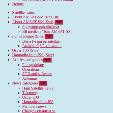
Donate
Satellite status
About AMSAT-SM (English)
About AMSAT-SM (Swe)
Show
sub
Styrgrupp och riktlinjer
menu
Bli medlem / Join AMSAT-SM
För nybörjare (Swe)
Show
sub
Börja lyssna på satelliter
menu
Att köra QSO via satellit
Oscar-100 (Swe)
Hamradio from ISS (Swe)
Articles and guides
Show
sub
För nybörjare
menu
Operations
SDR and software
Antennas
News categories
Show
sub
Ham Satellite news
menu
Telemetry
Oscar-100
Hamradio from ISS
Members news
Changes on amsat.se