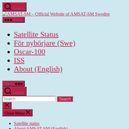
Skip
Search
to
AMSAT-
the
SM
content
Menu
-
Official
Satellite Status
Website
of
För nybörjare (Swe)
AMSAT-
Oscar-100
SM
Sweden
ISS
About (English)
Menu
Search
Search
for:
Close
search
Close Menu
Satellite status
About AMSAT-SM (English)