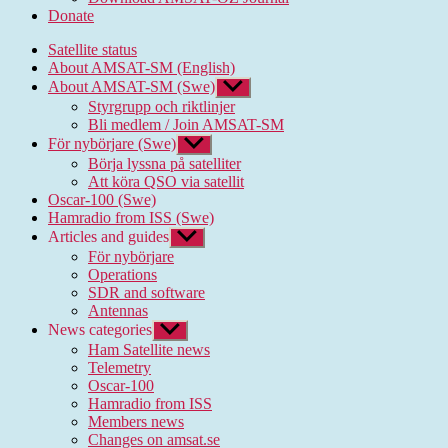
Donate
Satellite status
About AMSAT-SM (English)
About AMSAT-SM (Swe)
Show
sub
Styrgrupp och riktlinjer
menu
Bli medlem / Join AMSAT-SM
För nybörjare (Swe)
Show
sub
Börja lyssna på satelliter
menu
Att köra QSO via satellit
Oscar-100 (Swe)
Hamradio from ISS (Swe)
Articles and guides
Show
sub
För nybörjare
menu
Operations
SDR and software
Antennas
News categories
Show
sub
Ham Satellite news
menu
Telemetry
Oscar-100
Hamradio from ISS
Members news
Changes on amsat.se