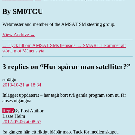
By SM0TGU
Webmaster and member of the AMSAT-SM steering group.
View Archive
→
←
Tyck till om AMSAT-SMs hemsida
→
SMART-1 kommer att
störta mot Månens yta
3 replies on “Hur spårar man satelliter?”
says:
sm0tgu
2013-10-21 at 18:34
Inlägget uppdaterat – har tagit bort två gamla program som nu får
anses utgångna.
Reply
By Post Author
says:
Lasse Helm
2017-05-06 at 08:57
!:a gången här, ett riktigt blåbär mao. Tack för medlemskapet.