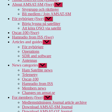
About AMSAT-SM (Swe)
Show
sub
Styrgrupp och riktlinjer
menu
Bli medlem / Join AMSAT-SM
För nybörjare (Swe)
Show
sub
Börja lyssna på satelliter
menu
Att köra QSO via satellit
Oscar-100 (Swe)
Hamradio from ISS (Swe)
Articles and guides
Show
sub
För nybörjare
menu
Operations
SDR and software
Antennas
News categories
Show
sub
Ham Satellite news
menu
Telemetry
Oscar-100
Hamradio from ISS
Members news
Changes on amsat.se
For members (Swe)
Show
sub
Medlemstidningen Journal article archive
menu
Download AMSAT-SM Journal
Download AMSAT-OZ Journal