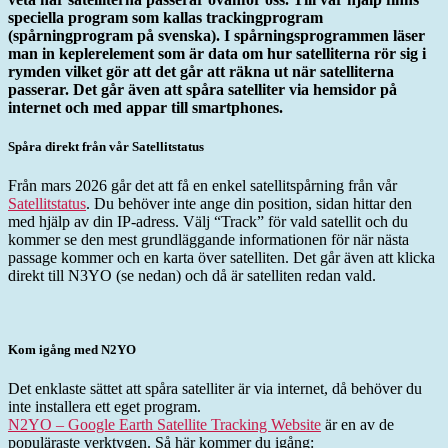
speciella program som kallas trackingprogram
(spårningprogram på svenska). I spårningsprogrammen läser
man in keplerelement som är data om hur satelliterna rör sig i
rymden vilket gör att det går att räkna ut när satelliterna
passerar. Det går även att spåra satelliter via hemsidor på
internet och med appar till smartphones.
Spåra direkt från vår Satellitstatus
Från mars 2026 går det att få en enkel satellitspårning från vår
Satellitstatus
. Du behöver inte ange din position, sidan hittar den
med hjälp av din IP-adress. Välj “Track” för vald satellit och du
kommer se den mest grundläggande informationen för när nästa
passage kommer och en karta över satelliten. Det går även att klicka
direkt till N3YO (se nedan) och då är satelliten redan vald.
Kom igång med N2YO
Det enklaste sättet att spåra satelliter är via internet, då behöver du
inte installera ett eget program.
N2YO – Google Earth Satellite Tracking Website
är en av de
populäraste verktygen. Så här kommer du igång: