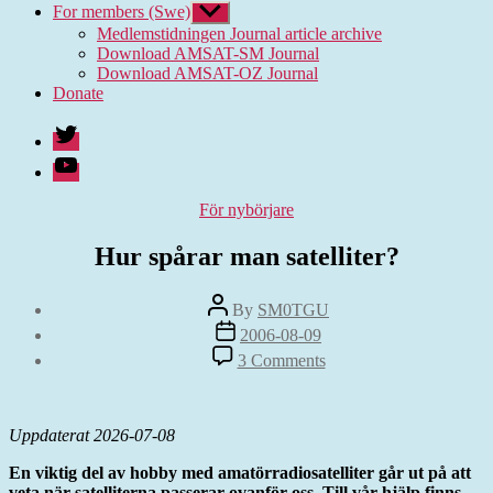
For members (Swe)
Show
sub
Medlemstidningen Journal article archive
menu
Download AMSAT-SM Journal
Download AMSAT-OZ Journal
Donate
Twitter
Youtube
Categories
För nybörjare
Hur spårar man satelliter?
Post
By
SM0TGU
author
Post
2006-08-09
date
on
3 Comments
Hur
spårar
man
satelliter?
Uppdaterat 2026-07-08
En viktig del av hobby med amatörradiosatelliter går ut på att
veta när satelliterna passerar ovanför oss. Till vår hjälp finns