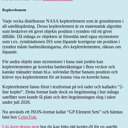
Keplerelement
Varje vecka distribuerar NASA keplerelement som är grundstenen i
all satellitspårning. Dessa keplerelement är en matematisk algoritm
som beskriver ett givet objekts position i rymden vid ett givet
tillfälle. Då många av objekten är försedda med egna styrmotorer
som t.ex. rymdstationen ISS som löpande korrigerar sin position i
rymden måste banberäkningarna, dvs keplerelementen, räknas om
löpande.
För andra objekt utan styrmotorer i bana runt jorden kan
keplerelementen ge korrekta banberäkningar i flera veckor och
kanske månader innan bl.a. solvindar flyttar banans position och
kräver nya keplerelement för att kunna visa en korrekt bana.
Keplerelement fanns förut i textformat på två rader och kallades “2-
line kepler”. Detta format hade dock en begränsning i hur många
satelliter som kunde få plats och den begränsningen slog i taket
under juli 2026.
Nu används ett JSON-format kallat “GP Element Sets” och hämtas
bäst hos
CelesTrak
.
Läs även denna post
hur du kan hitta rätt kepler-fil för en satellit.