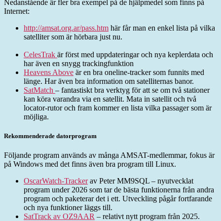
Nedanstående är fler bra exempel på de hjälpmedel som finns på
Internet:
http://amsat.org.ar/pass.htm
här får man en enkel lista på vilka
satelliter som är hörbara just nu.
CelesTrak
är först med uppdateringar och nya keplerdata och
har även en snygg trackingfunktion
Heavens Above
är en bra oneline-tracker som funnits med
länge. Har även bra information om satelliternas banor.
SatMatch
– fantastiskt bra verktyg för att se om två stationer
kan köra varandra via en satellit. Mata in satellit och två
locator-rutor och fram kommer en lista vilka passager som är
möjliga.
Rekommenderade datorprogram
Följande program används av många AMSAT-medlemmar, fokus är
på Windows med det finns även bra program till Linux.
OscarWatch-Tracker
av Peter MM9SQL – nyutvecklat
program under 2026 som tar de bästa funktionerna från andra
program och paketerar det i ett. Utveckling pågår fortfarande
och nya funktioner läggs till.
SatTrack av OZ9AAR
– relativt nytt program från 2025.